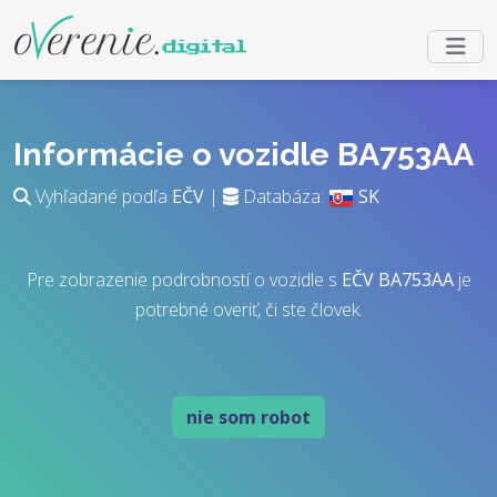
Informácie o vozidle BA753AA
Vyhľadané podľa
EČV
|
Databáza:
SK
Pre zobrazenie podrobností o vozidle s
EČV
BA753AA
je
potrebné overiť, či ste človek.
nie som robot