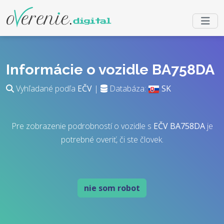
Informácie o vozidle BA758DA
Vyhľadané podľa
EČV
|
Databáza:
SK
Pre zobrazenie podrobností o vozidle s
EČV
BA758DA
je
potrebné overiť, či ste človek.
nie som robot