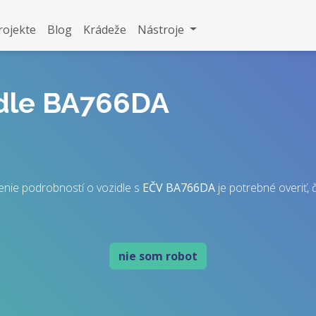
rojekte
Blog
Krádeže
Nástroje
idle BA766DA
enie podrobností o vozidle s
EČV
BA766DA
je potrebné overiť, č
nie som robot