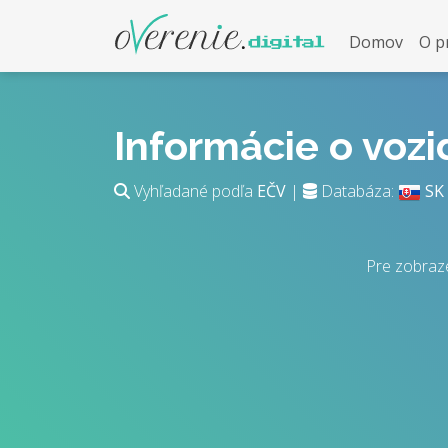
Domov
O p
Informácie o voz
Vyhľadané podľa
EČV
|
Databáza:
SK
Pre zobraz