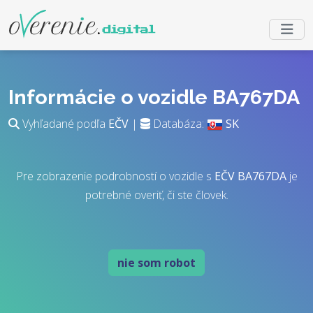
Informácie o vozidle BA767DA
Vyhľadané podľa
EČV
|
Databáza:
SK
Pre zobrazenie podrobností o vozidle s
EČV
BA767DA
je
potrebné overiť, či ste človek.
nie som robot