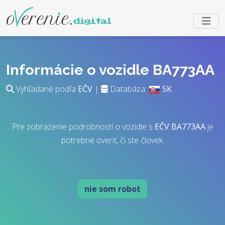
Informácie o vozidle BA773AA
Vyhľadané podľa
EČV
|
Databáza:
SK
Pre zobrazenie podrobností o vozidle s
EČV
BA773AA
je
potrebné overiť, či ste človek.
nie som robot