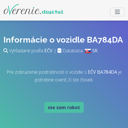
Informácie o vozidle BA784DA
Vyhľadané podľa
EČV
|
Databáza:
SK
Pre zobrazenie podrobností o vozidle s
EČV
BA784DA
je
potrebné overiť, či ste človek.
nie som robot