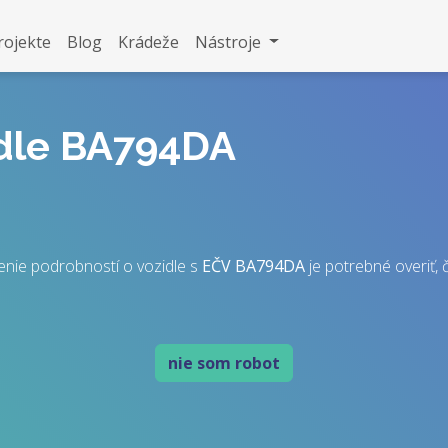
rojekte
Blog
Krádeže
Nástroje
idle BA794DA
enie podrobností o vozidle s
EČV
BA794DA
je potrebné overiť, č
nie som robot