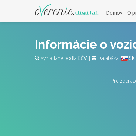
Domov
O p
Informácie o voz
Vyhľadané podľa
EČV
|
Databáza:
SK
Pre zobraz