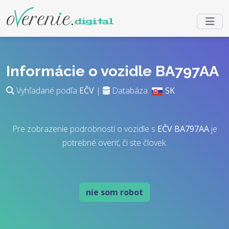
Informácie o vozidle BA797AA
Vyhľadané podľa
EČV
|
Databáza:
SK
Pre zobrazenie podrobností o vozidle s
EČV
BA797AA
je
potrebné overiť, či ste človek.
nie som robot