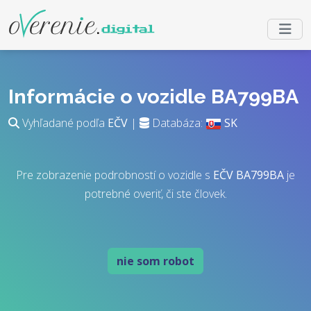
Informácie o vozidle BA799BA
Vyhľadané podľa
EČV
|
Databáza:
SK
Pre zobrazenie podrobností o vozidle s
EČV
BA799BA
je
potrebné overiť, či ste človek.
nie som robot