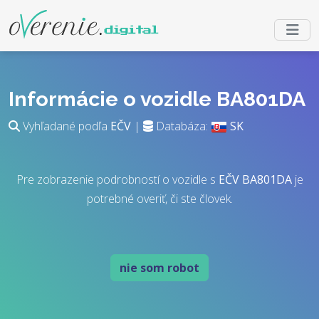
Informácie o vozidle BA801DA
Vyhľadané podľa
EČV
|
Databáza:
SK
Pre zobrazenie podrobností o vozidle s
EČV
BA801DA
je
potrebné overiť, či ste človek.
nie som robot