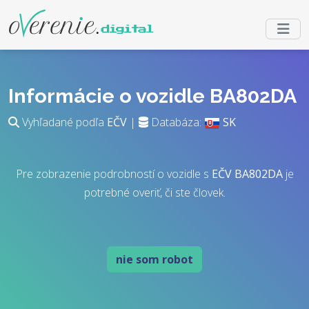
Informácie o vozidle BA802DA
Vyhľadané podľa
EČV
|
Databáza:
SK
Pre zobrazenie podrobností o vozidle s
EČV
BA802DA
je
potrebné overiť, či ste človek.
nie som robot