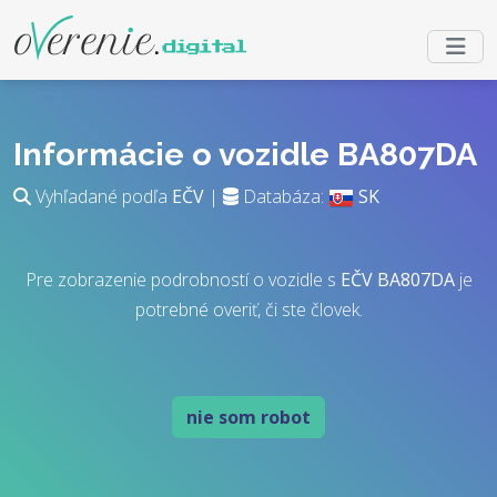
Informácie o vozidle BA807DA
Vyhľadané podľa
EČV
|
Databáza:
SK
Pre zobrazenie podrobností o vozidle s
EČV
BA807DA
je
potrebné overiť, či ste človek.
nie som robot