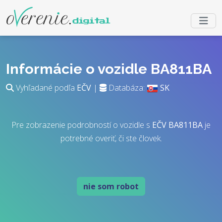
Informácie o vozidle BA811BA
Vyhľadané podľa
EČV
|
Databáza:
SK
Pre zobrazenie podrobností o vozidle s
EČV
BA811BA
je
potrebné overiť, či ste človek.
nie som robot