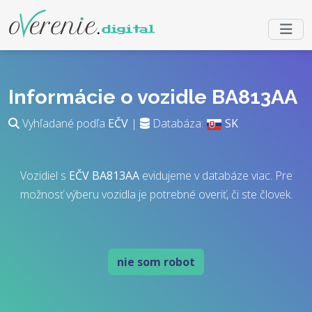
Informácie o vozidle BA813AA
Vyhľadané podľa
EČV
|
Databáza:
SK
Vozidiel s
EČV
BA813AA
evidujeme v databáze viac. Pre
možnosť výberu vozidla je potrebné overiť, či ste človek.
nie som robot