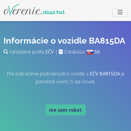
Informácie o vozidle BA815DA
Vyhľadané podľa
EČV
|
Databáza:
SK
Pre zobrazenie podrobností o vozidle s
EČV
BA815DA
je
potrebné overiť, či ste človek.
nie som robot