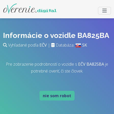
Informácie o vozidle BA825BA
Vyhľadané podľa
EČV
|
Databáza:
SK
Pre zobrazenie podrobností o vozidle s
EČV
BA825BA
je
potrebné overiť, či ste človek.
nie som robot