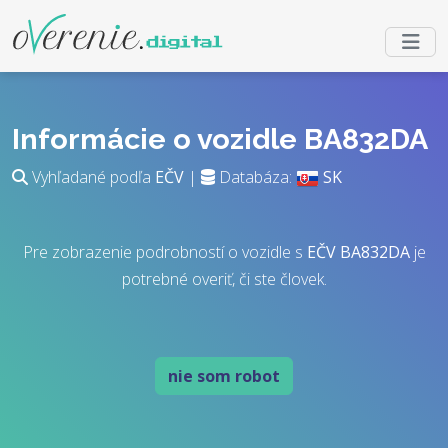
Informácie o vozidle BA832DA
Vyhľadané podľa
EČV
|
Databáza:
SK
Pre zobrazenie podrobností o vozidle s
EČV
BA832DA
je
potrebné overiť, či ste človek.
nie som robot