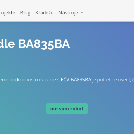
rojekte
Blog
Krádeže
Nástroje
idle BA835BA
enie podrobností o vozidle s
EČV
BA835BA
je potrebné overiť, č
nie som robot