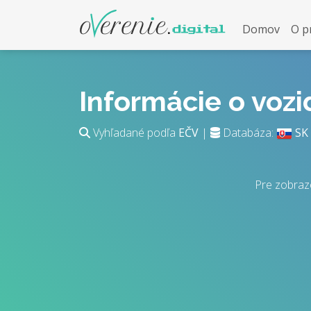
Domov
O p
Informácie o voz
Vyhľadané podľa
EČV
|
Databáza:
SK
Pre zobraz