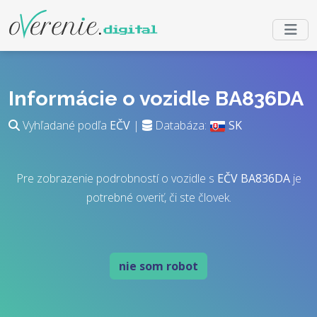
Informácie o vozidle BA836DA
Vyhľadané podľa
EČV
|
Databáza:
SK
Pre zobrazenie podrobností o vozidle s
EČV
BA836DA
je
potrebné overiť, či ste človek.
nie som robot