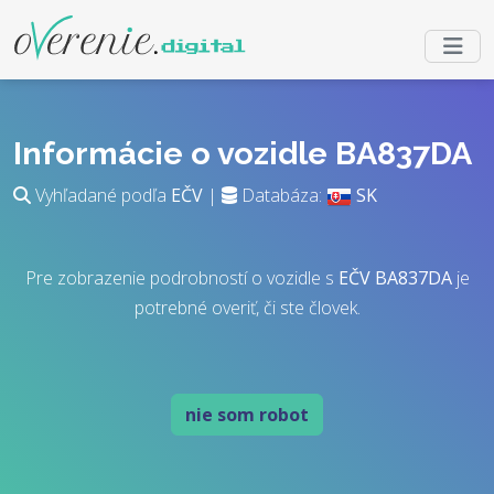
Informácie o vozidle BA837DA
Vyhľadané podľa
EČV
|
Databáza:
SK
Pre zobrazenie podrobností o vozidle s
EČV
BA837DA
je
potrebné overiť, či ste človek.
nie som robot