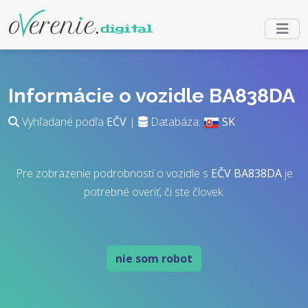
Informácie o vozidle BA838DA
Vyhľadané podľa
EČV
|
Databáza:
SK
Pre zobrazenie podrobností o vozidle s
EČV
BA838DA
je
potrebné overiť, či ste človek.
nie som robot