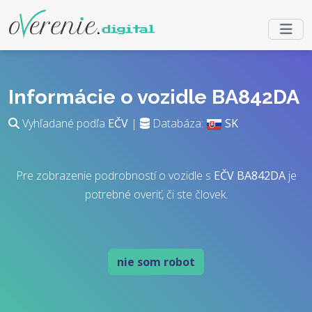
Informácie o vozidle BA842DA
Vyhľadané podľa
EČV
|
Databáza:
SK
Pre zobrazenie podrobností o vozidle s
EČV
BA842DA
je
potrebné overiť, či ste človek.
nie som robot