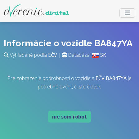
Informácie o vozidle BA847YA
Vyhľadané podľa
EČV
|
Databáza:
SK
Pre zobrazenie podrobností o vozidle s
EČV
BA847YA
je
potrebné overiť, či ste človek.
nie som robot