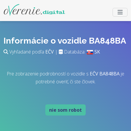
Informácie o vozidle BA848BA
Vyhľadané podľa
EČV
|
Databáza:
SK
Pre zobrazenie podrobností o vozidle s
EČV
BA848BA
je
potrebné overiť, či ste človek.
nie som robot