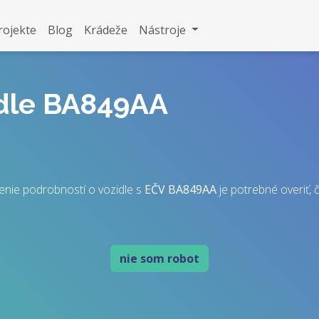
rojekte
Blog
Krádeže
Nástroje
idle BA849AA
enie podrobností o vozidle s
EČV
BA849AA
je potrebné overiť, č
nie som robot