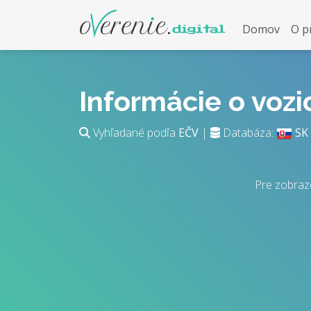
Domov
O p
Informácie o voz
Vyhľadané podľa
EČV
|
Databáza:
SK
Pre zobraz