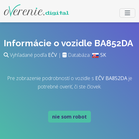
Informácie o vozidle BA852DA
Vyhľadané podľa
EČV
|
Databáza:
SK
Pre zobrazenie podrobností o vozidle s
EČV
BA852DA
je
potrebné overiť, či ste človek.
nie som robot