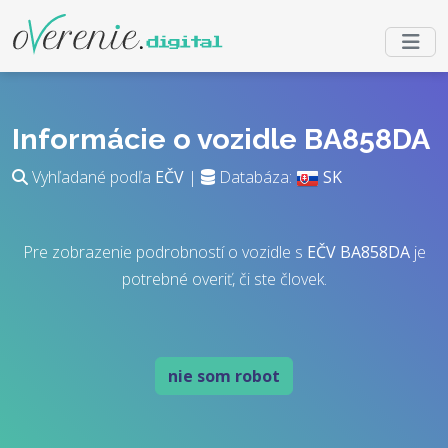
Informácie o vozidle BA858DA
Vyhľadané podľa
EČV
|
Databáza:
SK
Pre zobrazenie podrobností o vozidle s
EČV
BA858DA
je
potrebné overiť, či ste človek.
nie som robot