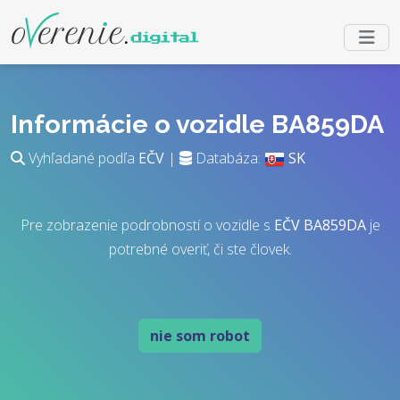
Informácie o vozidle BA859DA
Vyhľadané podľa
EČV
|
Databáza:
SK
Pre zobrazenie podrobností o vozidle s
EČV
BA859DA
je
potrebné overiť, či ste človek.
nie som robot