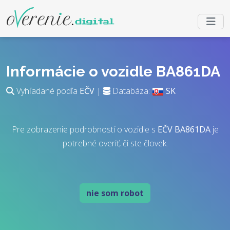
Informácie o vozidle BA861DA
Vyhľadané podľa
EČV
|
Databáza:
SK
Pre zobrazenie podrobností o vozidle s
EČV
BA861DA
je
potrebné overiť, či ste človek.
nie som robot