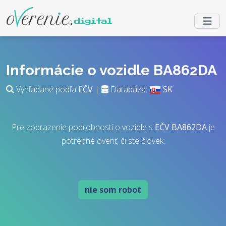
Informácie o vozidle BA862DA
Vyhľadané podľa
EČV
|
Databáza:
SK
Pre zobrazenie podrobností o vozidle s
EČV
BA862DA
je
potrebné overiť, či ste človek.
nie som robot