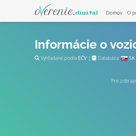
Domov
O p
Informácie o voz
Vyhľadané podľa
EČV
|
Databáza:
SK
Pre zobraz