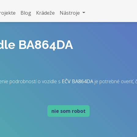
rojekte
Blog
Krádeže
Nástroje
idle BA864DA
enie podrobností o vozidle s
EČV
BA864DA
je potrebné overiť, č
nie som robot