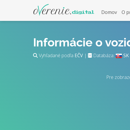
Domov
O p
Informácie o voz
Vyhľadané podľa
EČV
|
Databáza:
SK
Pre zobraz