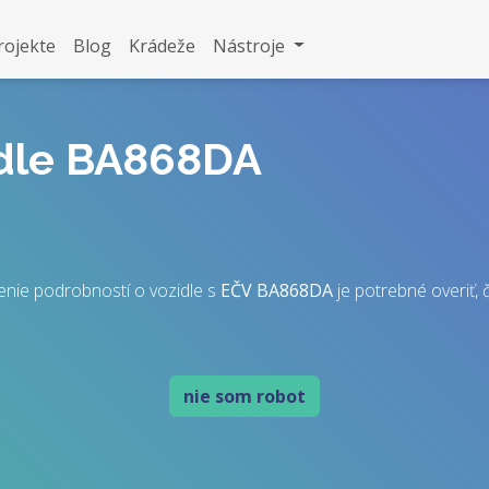
rojekte
Blog
Krádeže
Nástroje
idle BA868DA
enie podrobností o vozidle s
EČV
BA868DA
je potrebné overiť, č
nie som robot