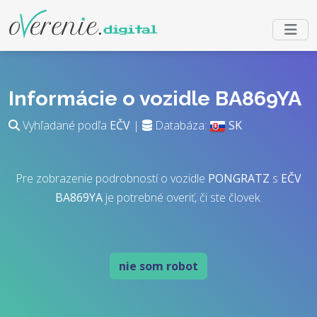
Informácie o vozidle BA869YA
Vyhľadané podľa
EČV
|
Databáza:
SK
Pre zobrazenie podrobností o vozidle
PONGRATZ
s
EČV
BA869YA
je potrebné overiť, či ste človek.
nie som robot