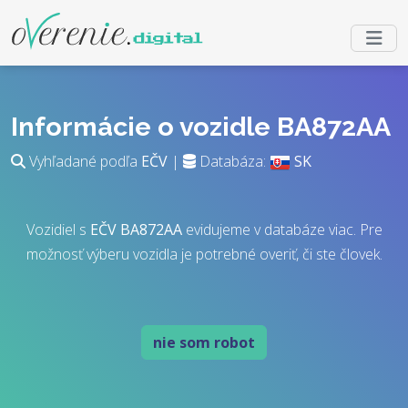
Informácie o vozidle BA872AA
Vyhľadané podľa
EČV
|
Databáza:
SK
Vozidiel s
EČV
BA872AA
evidujeme v databáze viac. Pre
možnosť výberu vozidla je potrebné overiť, či ste človek.
nie som robot