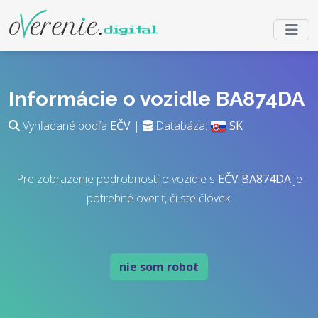
Informácie o vozidle BA874DA
Vyhľadané podľa
EČV
|
Databáza:
SK
Pre zobrazenie podrobností o vozidle s
EČV
BA874DA
je
potrebné overiť, či ste človek.
nie som robot