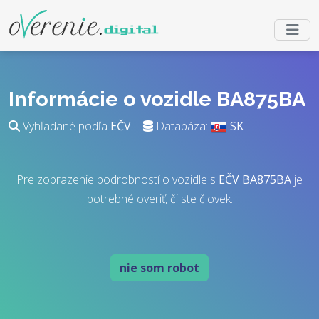
Informácie o vozidle BA875BA
Vyhľadané podľa
EČV
|
Databáza:
SK
Pre zobrazenie podrobností o vozidle s
EČV
BA875BA
je
potrebné overiť, či ste človek.
nie som robot