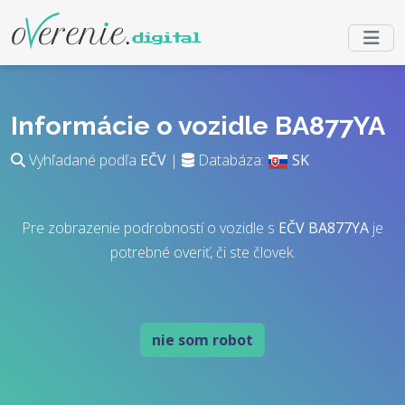
Informácie o vozidle BA877YA
Vyhľadané podľa
EČV
|
Databáza:
SK
Pre zobrazenie podrobností o vozidle s
EČV
BA877YA
je
potrebné overiť, či ste človek.
nie som robot