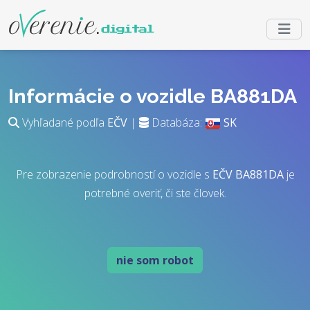
Informácie o vozidle BA881DA
Vyhľadané podľa
EČV
|
Databáza:
SK
Pre zobrazenie podrobností o vozidle s
EČV
BA881DA
je
potrebné overiť, či ste človek.
nie som robot