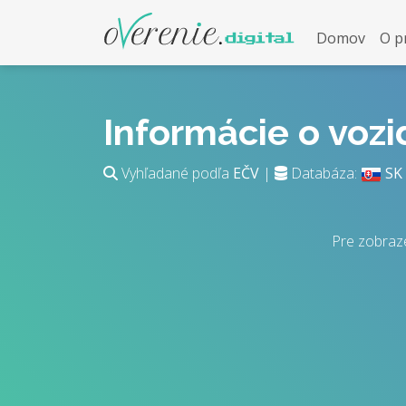
Domov
O p
Informácie o voz
Vyhľadané podľa
EČV
|
Databáza:
SK
Pre zobraz