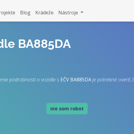
rojekte
Blog
Krádeže
Nástroje
idle BA885DA
enie podrobností o vozidle s
EČV
BA885DA
je potrebné overiť, č
nie som robot