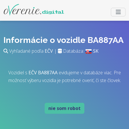
Informácie o vozidle BA887AA
Vyhľadané podľa
EČV
|
Databáza:
SK
Vozidiel s
EČV
BA887AA
evidujeme v databáze viac. Pre
možnosť výberu vozidla je potrebné overiť, či ste človek.
nie som robot