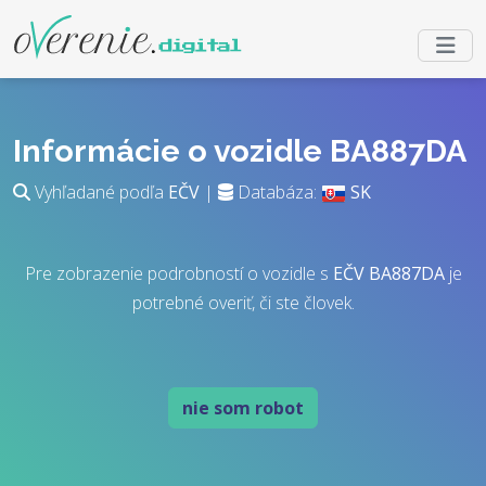
Informácie o vozidle BA887DA
Vyhľadané podľa
EČV
|
Databáza:
SK
Pre zobrazenie podrobností o vozidle s
EČV
BA887DA
je
potrebné overiť, či ste človek.
nie som robot