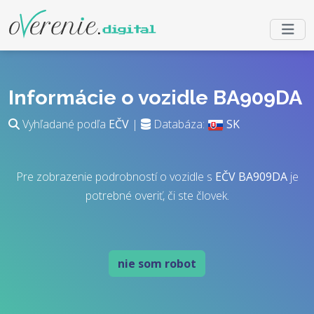
Informácie o vozidle BA909DA
Vyhľadané podľa
EČV
|
Databáza:
SK
Pre zobrazenie podrobností o vozidle s
EČV
BA909DA
je
potrebné overiť, či ste človek.
nie som robot