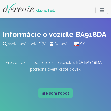
Informácie o vozidle BA918DA
Vyhľadané podľa
EČV
|
Databáza:
SK
Pre zobrazenie podrobností o vozidle s
EČV
BA918DA
je
potrebné overiť, či ste človek.
nie som robot