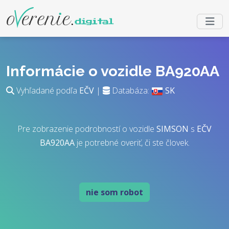
Informácie o vozidle BA920AA
Vyhľadané podľa
EČV
|
Databáza:
SK
Pre zobrazenie podrobností o vozidle
SIMSON
s
EČV
BA920AA
je potrebné overiť, či ste človek.
nie som robot