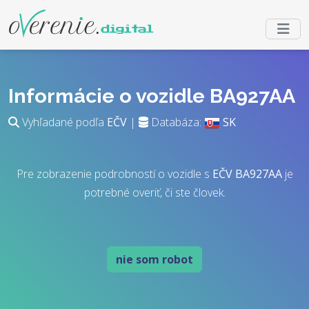
Informácie o vozidle BA927AA
Vyhľadané podľa
EČV
|
Databáza:
SK
Pre zobrazenie podrobností o vozidle s
EČV
BA927AA
je
potrebné overiť, či ste človek.
nie som robot