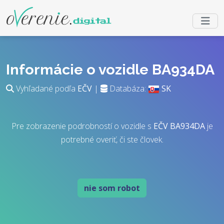
Informácie o vozidle BA934DA
Vyhľadané podľa
EČV
|
Databáza:
SK
Pre zobrazenie podrobností o vozidle s
EČV
BA934DA
je
potrebné overiť, či ste človek.
nie som robot