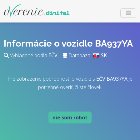
Informácie o vozidle BA937YA
Vyhľadané podľa
EČV
|
Databáza:
SK
Pre zobrazenie podrobností o vozidle s
EČV
BA937YA
je
potrebné overiť, či ste človek.
nie som robot