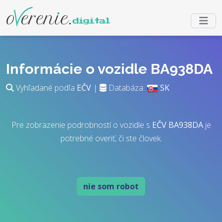
Informácie o vozidle BA938DA
Vyhľadané podľa
EČV
|
Databáza:
SK
Pre zobrazenie podrobností o vozidle s
EČV
BA938DA
je
potrebné overiť, či ste človek.
nie som robot