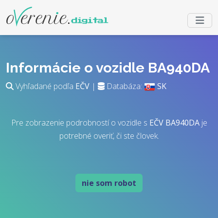
Informácie o vozidle BA940DA
Vyhľadané podľa
EČV
|
Databáza:
SK
Pre zobrazenie podrobností o vozidle s
EČV
BA940DA
je
potrebné overiť, či ste človek.
nie som robot