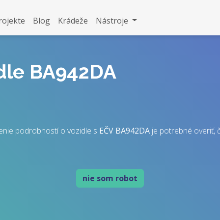
rojekte
Blog
Krádeže
Nástroje
idle BA942DA
enie podrobností o vozidle s
EČV
BA942DA
je potrebné overiť, č
nie som robot