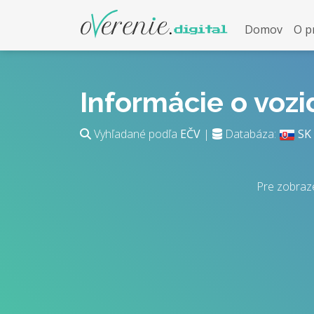
Domov
O p
Informácie o voz
Vyhľadané podľa
EČV
|
Databáza:
SK
Pre zobraz